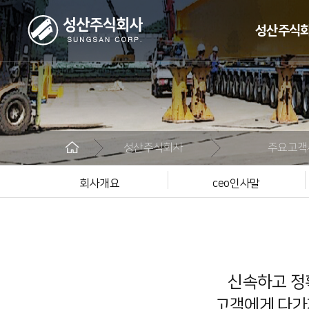
성산주식
회사
ce
회사
성산주식회사
주요고객
조직
주요
회사개요
ceo인사말
위치
신속하고 정
고객에게 다가