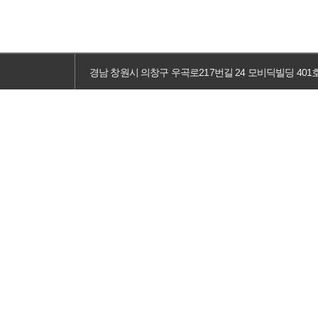
경남 창원시 의창구 우곡로217번길 24 모비딕빌딩 401호 TEL :