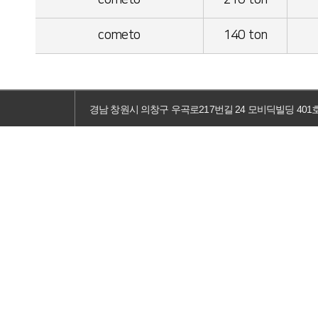
cometo
210 ton
cometo
140 ton
경남 창원시 의창구 우곡로217번길 24 모비딕빌딩 401호 TEL :