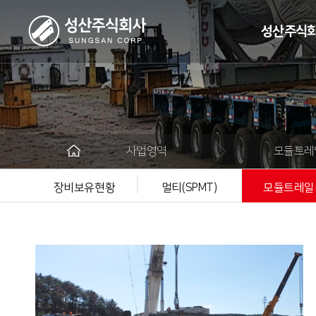
성산주식
회사
ce
회사
사업영역
모듈트레
조직
주요
장비보유현황
멀티(SPMT)
모듈트레일
위치